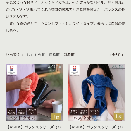
空気のような軽さと、ふっくらと立ち上がった柔らかなパイル。軽く触れた
だけでぐんぐん吸ってくれる抜群の吸水力と速乾性を備えた、バランスの良
いタオルです。
「豊かな森の色と光」をコンセプトとしたライトタイプ。暮らしに自然の差
し色を。
並べ替え：
おすすめ順
価格順
新着順
（全3件）
【ASiTA】バランスシリーズ（ハ
【ASiTA】バランスシリーズ（バ