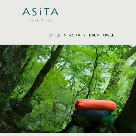
ホーム
ASiTA
BALM TOWEL