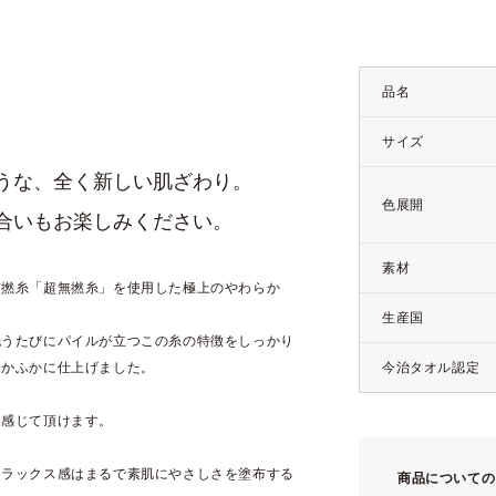
品名
サイズ
うな、全く新しい肌ざわり。
色展開
合いもお楽しみください。
素材
交撚糸「超無撚糸」を使用した極上のやわらか
生産国
洗うたびにパイルが立つこの糸の特徴をしっかり
ふかふかに仕上げました。
今治タオル認定
を感じて頂けます。
リラックス感はまるで素肌にやさしさを塗布する
商品についての